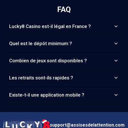
FAQ
Lucky8 Casino est-il légal en France ?
Lucky8 Casino n’est pas un opérateur régulé par l’Autorité 
Quel est le dépôt minimum ?
Nationale des Jeux (ANJ) en France, mais il reste 
accessible aux joueurs français via internet. La plateforme 
Le dépôt minimum sur Lucky8 Casino est généralement 
Combien de jeux sont disponibles ?
fonctionne sous licence de Curaçao eGaming, ce qui lui 
fixé à environ 10 €, ce qui rend la plateforme accessible à 
permet d’opérer légalement à l’international. Cependant, 
un large public. Ce montant peut légèrement varier selon 
cela signifie aussi que le cadre juridique est différent de 
Lucky8 Casino propose une bibliothèque très vaste 
Les retraits sont-ils rapides ?
la méthode de paiement utilisée, notamment entre cartes 
celui des casinos français agréés. En pratique, les joueurs 
comprenant environ 2 000 à 2 100 jeux différents. Cette 
bancaires et portefeuilles électroniques. L’objectif est de 
français peuvent y jouer librement, mais ils ne bénéficient 
offre inclut des machines à sous modernes, des jeux de 
permettre aux nouveaux joueurs de commencer avec un 
Les retraits sur Lucky8 Casino sont généralement traités 
Existe-t-il une application mobile ?
pas du même niveau de protection légale qu’avec un site 
table classiques, ainsi qu’une large sélection de jeux en 
budget réduit tout en explorant les différents jeux 
dans un délai compris entre 24 heures et 5 jours ouvrés, 
régulé en France. Il est donc important de jouer de 
direct avec de vrais croupiers. Les jeux proviennent de 
disponibles. Les dépôts sont traités rapidement et sont 
selon la méthode de paiement choisie et le niveau de 
manière responsable et de comprendre que les recours 
nombreux fournisseurs reconnus dans l’industrie, ce qui 
Lucky8 Casino ne propose pas d’application mobile dédiée 
crédités presque instantanément dans la majorité des 
vérification du compte. Les portefeuilles électroniques 
en cas de litige peuvent être limités.
garantit une grande diversité de thèmes, de 
à télécharger sur Android ou iOS. Cependant, le site est 
cas. Cela permet d’accéder immédiatement aux jeux sans 
comme Skrill ou Neteller sont souvent les plus rapides, 
fonctionnalités et de mécaniques de jeu. La plateforme 
entièrement optimisé pour une utilisation sur smartphone 
support@assisesdelattention.com
attendre de longues validations bancaires.
tandis que les virements bancaires peuvent prendre un 