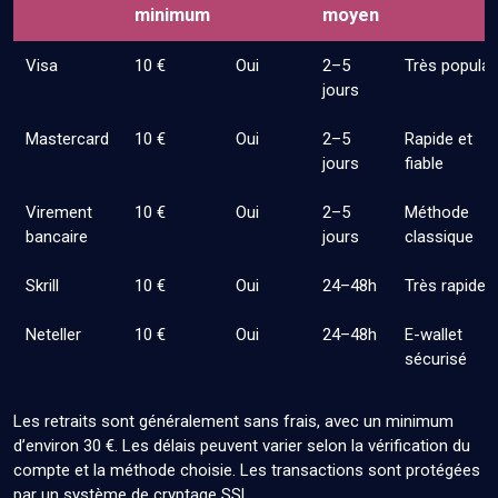
minimum
moyen
Visa
10 €
Oui
2–5
Très populai
jours
Mastercard
10 €
Oui
2–5
Rapide et
jours
fiable
Virement
10 €
Oui
2–5
Méthode
bancaire
jours
classique
Skrill
10 €
Oui
24–48h
Très rapide
Neteller
10 €
Oui
24–48h
E-wallet
sécurisé
Les retraits sont généralement sans frais, avec un minimum
d’environ 30 €. Les délais peuvent varier selon la vérification du
compte et la méthode choisie. Les transactions sont protégées
par un système de cryptage SSL.