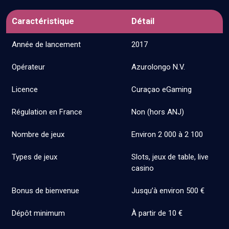
Caractéristique
Détail
Année de lancement
2017
Opérateur
Azurolongo N.V.
Licence
Curaçao eGaming
Régulation en France
Non (hors ANJ)
Nombre de jeux
Environ 2 000 à 2 100
Types de jeux
Slots, jeux de table, live
casino
Bonus de bienvenue
Jusqu’à environ 500 €
Dépôt minimum
À partir de 10 €