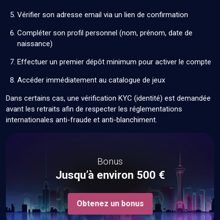
Vérifier son adresse email via un lien de confirmation
Compléter son profil personnel (nom, prénom, date de
naissance)
Effectuer un premier dépôt minimum pour activer le compte
Accéder immédiatement au catalogue de jeux
Dans certains cas, une vérification KYC (identité) est demandée
avant les retraits afin de respecter les réglementations
internationales anti-fraude et anti-blanchiment.
Bonus
Jusqu’à environ 500 €
Obtenez un bonus