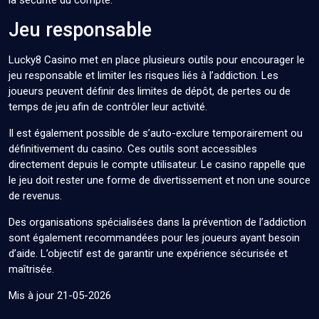
la sécurité du compte.
Jeu responsable
Lucky8 Casino met en place plusieurs outils pour encourager le
jeu responsable et limiter les risques liés à l’addiction. Les
joueurs peuvent définir des limites de dépôt, de pertes ou de
temps de jeu afin de contrôler leur activité.
Il est également possible de s’auto-exclure temporairement ou
définitivement du casino. Ces outils sont accessibles
directement depuis le compte utilisateur. Le casino rappelle que
le jeu doit rester une forme de divertissement et non une source
de revenus.
Des organisations spécialisées dans la prévention de l’addiction
sont également recommandées pour les joueurs ayant besoin
d’aide. L’objectif est de garantir une expérience sécurisée et
maîtrisée.
Mis à jour 21-05-2026