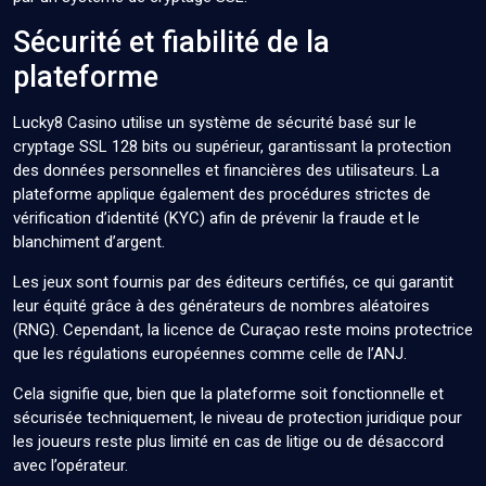
Sécurité et fiabilité de la
plateforme
Lucky8 Casino utilise un système de sécurité basé sur le
cryptage SSL 128 bits ou supérieur, garantissant la protection
des données personnelles et financières des utilisateurs. La
plateforme applique également des procédures strictes de
vérification d’identité (KYC) afin de prévenir la fraude et le
blanchiment d’argent.
Les jeux sont fournis par des éditeurs certifiés, ce qui garantit
leur équité grâce à des générateurs de nombres aléatoires
(RNG). Cependant, la licence de Curaçao reste moins protectrice
que les régulations européennes comme celle de l’ANJ.
Cela signifie que, bien que la plateforme soit fonctionnelle et
sécurisée techniquement, le niveau de protection juridique pour
les joueurs reste plus limité en cas de litige ou de désaccord
avec l’opérateur.